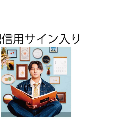
配信サイン入り】一生分の涙を幸せに/帆勢
¥1,300