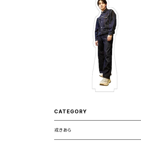
アクスタ/帆勢
¥1,200
CATEGORY
戎きあら