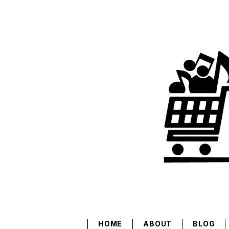
HOME
ABOUT
BLOG