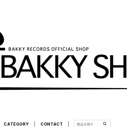
CATEGORY
CONTACT