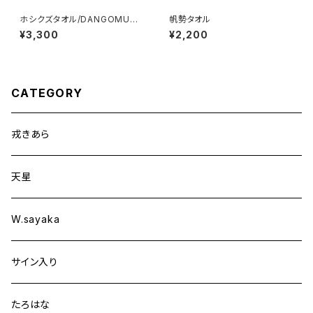
ホシクズタオル/DANGOMUSH
帆勢タオル
I
¥3,300
¥2,200
CATEGORY
戎きあら
天星
W.sayaka
サイン入り
たろはな