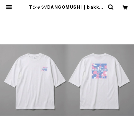
Tシャツ/DANGOMUSHI | bakkys
hop