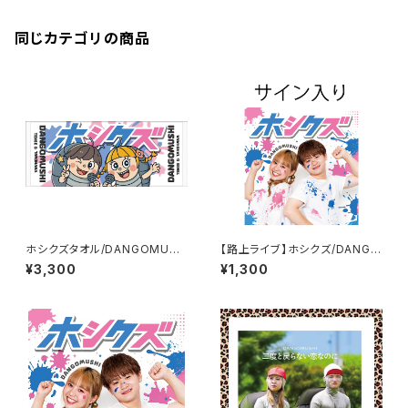
同じカテゴリの商品
ホシクズタオル/DANGOMUSH
【路上ライブ】ホシクズ/DANGO
I
MUSHI
¥3,300
¥1,300