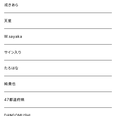
戎きあら
天星
W.sayaka
サイン入り
たろはな
純貴也
47都道府県
DANGOMUSHI