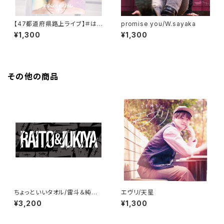
【47都道府県路上ライブ】＃はじ
promise you/W.sayaka
めてのわたし/W.sayaka
¥1,300
¥1,300
その他の商品
ちょっといいタオル/雷斗＆純貴
エヴリ/天星
也
¥3,200
¥1,300