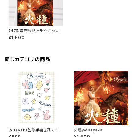
【47都道府県路上ライブ】火種/
W.sayaka
¥1,500
同じカテゴリの商品
W.sayaka監修手書き風ステッ
火種/W.sayaka
カー
¥800
¥1,500