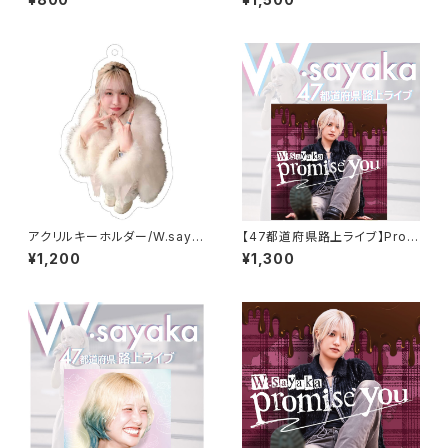
アクリルキーホルダー/W.saya
【47都道府県路上ライブ】Prom
ka
ise you/W.sayaka
¥1,200
¥1,300